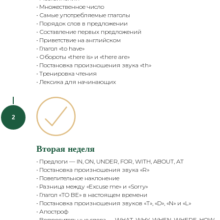
• Множественное число
• Самые употребляемые глаголы
• Порядок слов в предложении
• Составление первых предложений
• Приветствие на английском
• Глагол «to have»
• Обороты «there is» и «there are»
• Постановка произношения звука «th»
• Тренировка чтения
• Лексика для начинающих
Вторая неделя
• Предлоги — IN, ON, UNDER, FOR, WITH, ABOUT, AT
• Постановка произношения звука «R»
• Повелительное наклонение
• Разница между «Excuse me» и «Sorry»
• Глагол «TO BE» в настоящем времени
• Постановка произношения звуков «T», «D», «N» и «L»
• Апостроф
• Вопросительные слова — WHAT, WHY, WHEN, WHERE, HOW