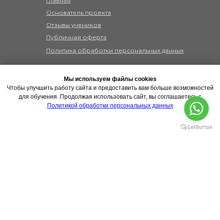
Главная
Основатель проекта
Отзывы учеников
Публичная оферта
Политика обработки персональных данных
Обучение
Мы используем файлы cookies
1. "Учусь читать с нуля" алфавит
Чтобы улучшить работу сайта и предоставить вам больше возможностей
для обучения. Продолжая использовать сайт, вы соглашаетесь с
2. "Level 0" - марафон для начинающих
Политикой обработки персональных данных
3. "Level Up" - основная программа
СОГЛАСЕН
4. Углублённые спецкурсы
Ирина Колосова, 2025 ©
Все права защищены
ИП Колосова И.В., ИНН
390609092050, ОГРНИП
317392600010850.