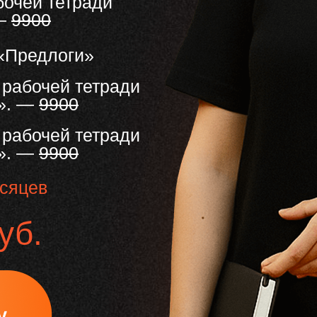
бочей тетради
 —
9900
 «Предлоги»
 рабочей тетради
ь». —
9900
 рабочей тетради
ь». —
9900
есяцев
уб.