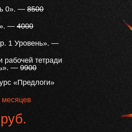
ь 0». —
8500
0». —
4000
p. 1 Уровень». —
и рабочей тетради
нь». —
9900
урс «Предлоги»
 месяцев
 руб.