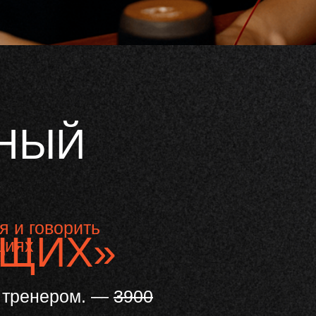
НЫЙ
я и говорить
ЩИХ»
циях
С тренером. —
3900