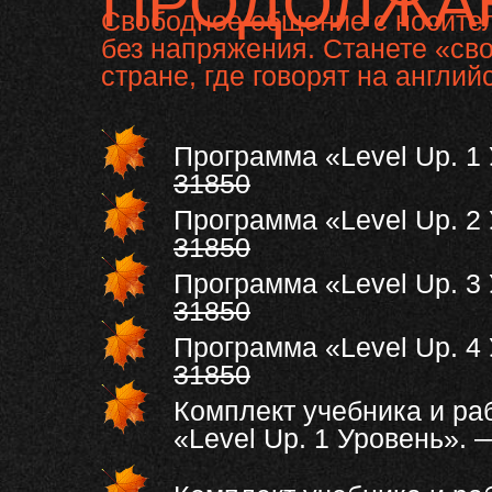
ПРОДОЛЖА
Свободное общение с носите
без напряжения. Станете «св
стране, где говорят на англий
Программа «Level Up. 1
31850
Программа «Level Up. 2
31850
Программа «Level Up. 3
31850
Программа «Level Up. 4
31850
Комплект учебника и ра
«Level Up. 1 Уровень».