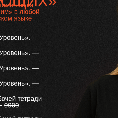
ЮЩИХ»
лями языка
оим» в любой
ском языке
 Уровень». —
 Уровень». —
 Уровень». —
 Уровень». —
бочей тетради
 —
9900