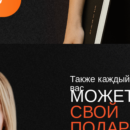
Также каждый
вас
МОЖЕТ
СВОЙ
ПОДА