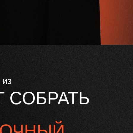
 из
 СОБРАТЬ
РОЧНЫЙ